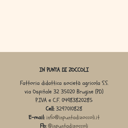
IN PUNTA DI ZOCCOLI
Fattoria didattica società agricola S.S.
via Ospitale 32 35020 Brugine (PD)
P.IVA e C.F. 04983820285
Cell:
3297010828
E-mail:
info@inpuntadizoccoli.it
Fb:
@inpuntadizoccoli