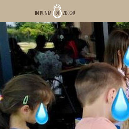
www.inpuntadizoccoli.it