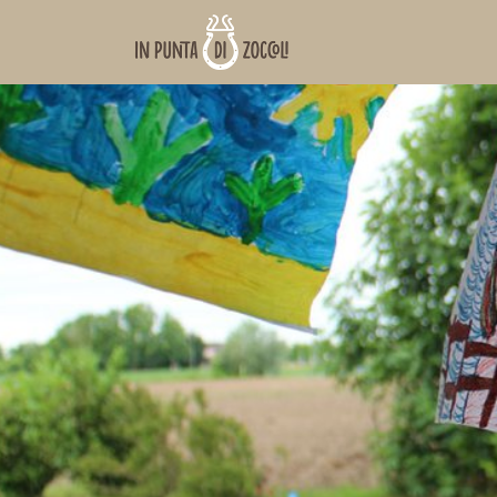
www.inpuntadizoccoli.it