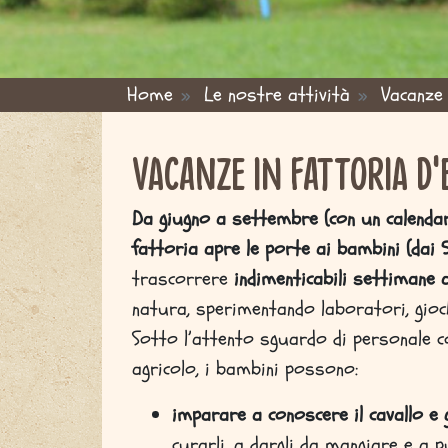
Home
Le nostre attività
Vacanze 
ou are here
Vacanze in fattoria d'
Da giugno a settembre (con un calendar
fattoria apre le porte ai bambini (dai 5
trascorrere
indimenticabili settimane a
natura, sperimentando laboratori, gioch
Sotto l’attento sguardo di personale c
agricolo, i bambini possono:
imparare a conoscere il cavallo e g
curarli, a dargli da mangiare e a pul