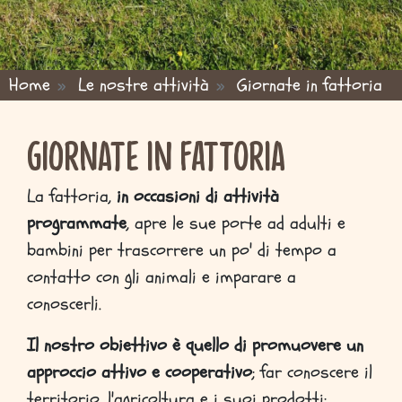
Home
Le nostre attività
Giornate in fattoria
ou are here
Giornate in fattoria
La fattoria,
in occasioni di attività
programmate
, apre le sue porte ad adulti e
bambini per trascorrere un po' di tempo a
contatto con gli animali e imparare a
conoscerli.
Il nostro obiettivo è quello di promuovere un
approccio attivo e cooperativo
; far conoscere il
territorio, l'agricoltura e i suoi prodotti;