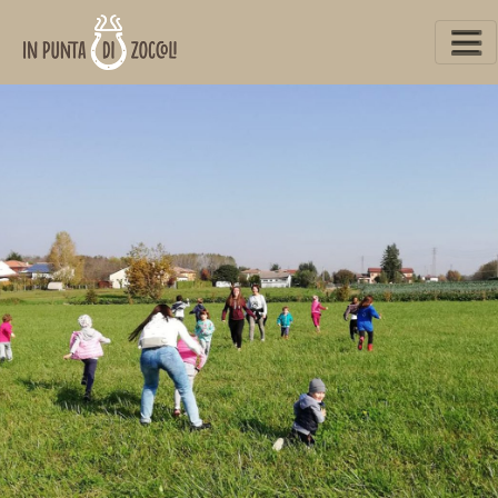
www.inpuntadizoccoli.it