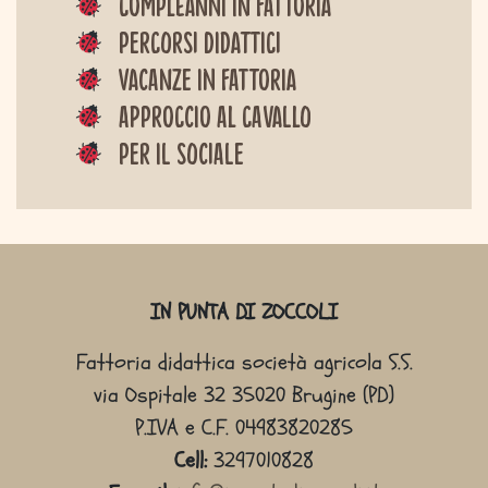
Compleanni in fattoria
Percorsi didattici
Vacanze in fattoria
Approccio al cavallo
Per il sociale
Sitemap
IN PUNTA DI ZOCCOLI
Fattoria didattica società agricola S.S.
via Ospitale 32 35020 Brugine (PD)
P.IVA e C.F. 04983820285
Cell:
3297010828