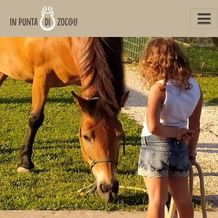
www.inpuntadizoccoli.it