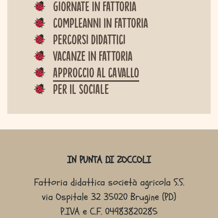
Giornate in fattoria
Compleanni in fattoria
Percorsi didattici
Vacanze in fattoria
Approccio al cavallo
Per il sociale
Sitemap
IN PUNTA DI ZOCCOLI
Fattoria didattica società agricola S.S.
via Ospitale 32 35020 Brugine (PD)
P.IVA e C.F. 04983820285