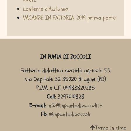
PARTE
Lanterne d'Autunno
VACANZE IN FATTORIA 2019 prima parte
Sitemap
IN PUNTA DI ZOCCOLI
Fattoria didattica società agricola S.S.
via Ospitale 32 35020 Brugine (PD)
P.IVA e C.F. 04983820285
Cell:
3297010828
E-mail:
info@inpuntadizoccoli.it
Fb:
@inpuntadizoccoli
Torna in cima