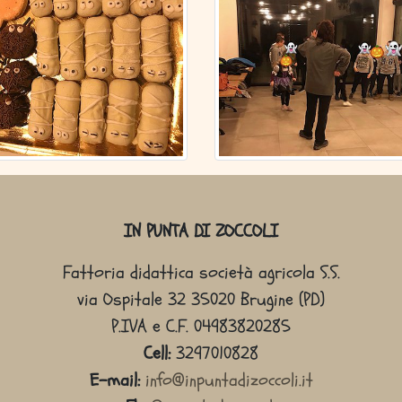
IN PUNTA DI ZOCCOLI
Fattoria didattica società agricola S.S.
via Ospitale 32 35020 Brugine (PD)
P.IVA e C.F. 04983820285
Cell:
3297010828
E-mail:
info@inpuntadizoccoli.it