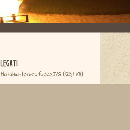
llegati
Nataleattornoalfuoco.JPG
(123,1 KB)