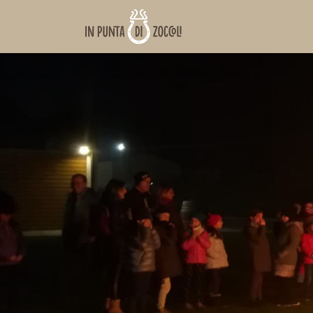
www.inpuntadizoccoli.it