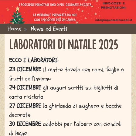
Home
News ed Eventi
You are here
LABORATORI DI NATALE 2025
ECCO I LABORATORI:
23 DICEMBRE
il centro tavola con rami, foglie e
frutti dell’inverno
24 DICEMBRE
gli auguri scritti su biglietti di
carta riciclata
27 DICEMBRE
la ghirlanda di sughero e bacche
decorate
30 DICEMBRE
addobbi per l’albero con ciondoli
di legno