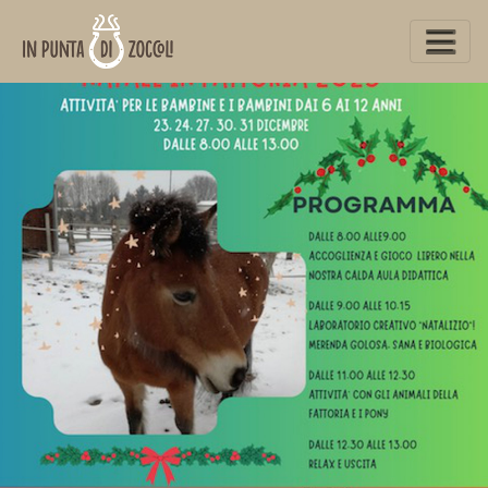
www.inpuntadizoccoli.it