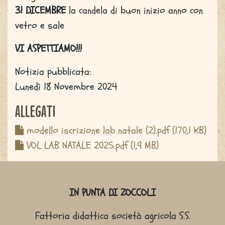
31 DICEMBRE
la candela di buon inizio anno con
vetro e sale
VI ASPETTIAMO!!!
Notizia pubblicata:
Lunedì 18 Novembre 2024
Allegati
modello iscrizione lab natale (2).pdf
(170,1 KB)
VOL LAB NATALE 2025.pdf
(1,9 MB)
Sitemap
IN PUNTA DI ZOCCOLI
Fattoria didattica società agricola S.S.