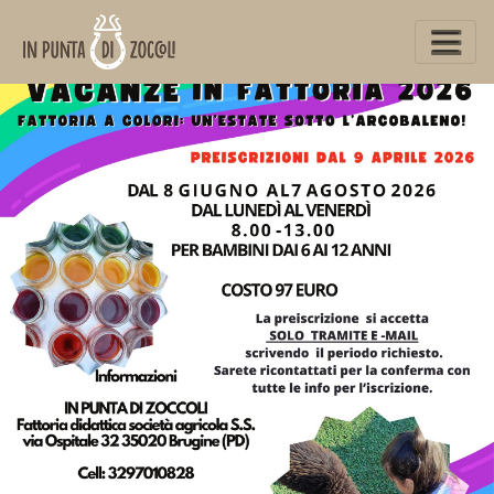
www.inpuntadizoccoli.it